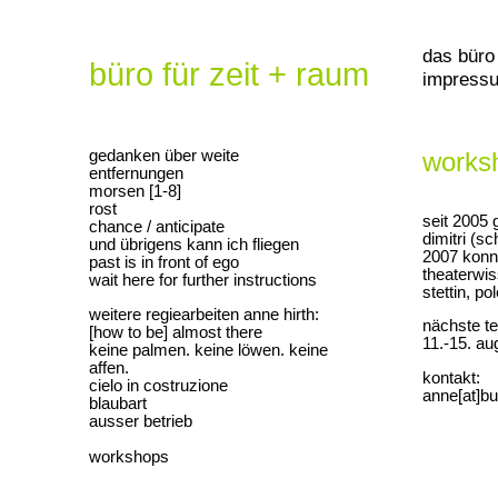
das büro
büro für zeit + raum
impress
gedanken über weite
works
entfernungen
morsen [1-8]
rost
seit 2005 
chance / anticipate
dimitri (s
und übrigens kann ich fliegen
2007 konn
past is in front of ego
theaterwis
wait here for further instructions
stettin, p
weitere regiearbeiten anne hirth:
nächste t
[how to be] almost there
11.-15. au
keine palmen. keine löwen. keine
affen.
kontakt:
cielo in costruzione
anne[at]b
blaubart
ausser betrieb
workshops