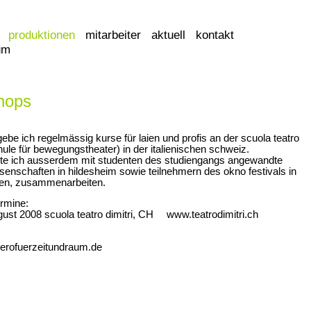
produktionen
mitarbeiter
aktuell
kontakt
um
hops
gebe ich regelmässig kurse für laien und profis an der scuola teatro
chule für bewegungstheater) in der italienischen schweiz.
te ich ausserdem mit studenten des studiengangs angewandte
senschaften in hildesheim sowie teilnehmern des okno festivals in
olen, zusammenarbeiten.
ermine:
gust 2008 scuola teatro dimitri, CH
www.teatrodimitri.ch
uerofuerzeitundraum.de